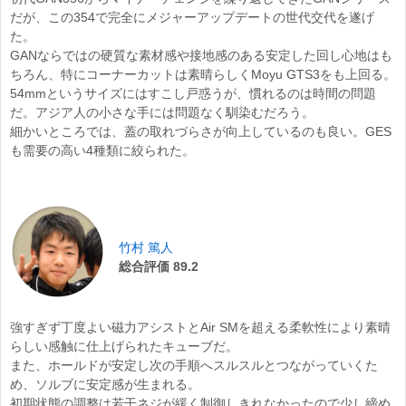
だが、この354で完全にメジャーアップデートの世代交代を遂げ
た。
GANならではの硬質な素材感や接地感のある安定した回し心地はも
ちろん、特にコーナーカットは素晴らしくMoyu GTS3をも上回る。
54mmというサイズにはすこし戸惑うが、慣れるのは時間の問題
だ。アジア人の小さな手には問題なく馴染むだろう。
細かいところでは、蓋の取れづらさが向上しているのも良い。GES
も需要の高い4種類に絞られた。
竹村 篤人
総合評価 89.2
強すぎず丁度よい磁力アシストとAir SMを超える柔軟性により素晴
らしい感触に仕上げられたキューブだ。
また、ホールドが安定し次の手順へスルスルとつながっていくた
め、ソルブに安定感が生まれる。
初期状態の調整は若干ネジが緩く制御しきれなかったので少し締め