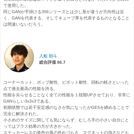
て使用した。
同じGANが手掛ける356シリーズとは少し形が違うが方向性は近
く、GANを代表する、そしてキューブ界を代表するものとなること
は間違いないだろう。
入船 朝斗
総合評価 86.7
コーナーカット、ポップ耐性、ピボット耐性、回転の軽さといった
点で過去最高の性能を誇る。
性能を尖らせることなく全ての性能を１段階UPさせており、非常に
GANらしい3x3x3である。
初期状態では若干安定感のなさが気になったがGESを締めることで
完全に解決された。
小さめのサイズに関しても気にならず、むしろ手の小さい自分にと
ってはプラス効果の方が大きかった。
ステッカーレスの発色や蓋の外れづらさ、マグネットの強さなども