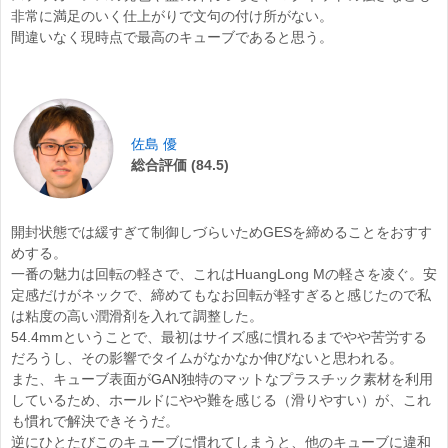
非常に満足のいく仕上がりで文句の付け所がない。
間違いなく現時点で最高のキューブであると思う。
佐島 優
総合評価 (84.5)
開封状態では緩すぎて制御しづらいためGESを締めることをおすす
めする。
一番の魅力は回転の軽さで、これはHuangLong Mの軽さを凌ぐ。安
定感だけがネックで、締めてもなお回転が軽すぎると感じたので私
は粘度の高い潤滑剤を入れて調整した。
54.4mmということで、最初はサイズ感に慣れるまでやや苦労する
だろうし、その影響でタイムがなかなか伸びないと思われる。
また、キューブ表面がGAN独特のマットなプラスチック素材を利用
しているため、ホールドにやや難を感じる（滑りやすい）が、これ
も慣れで解決できそうだ。
逆にひとたびこのキューブに慣れてしまうと、他のキューブに違和