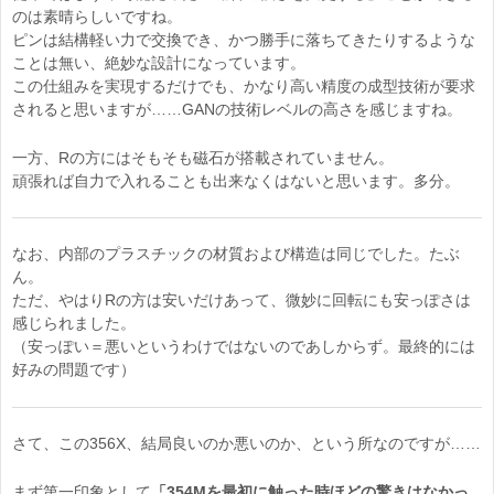
のは素晴らしいですね。
ピンは結構軽い力で交換でき、かつ勝手に落ちてきたりするような
ことは無い、絶妙な設計になっています。
この仕組みを実現するだけでも、かなり高い精度の成型技術が要求
されると思いますが……GANの技術レベルの高さを感じますね。
一方、Rの方にはそもそも磁石が搭載されていません。
頑張れば自力で入れることも出来なくはないと思います。多分。
なお、内部のプラスチックの材質および構造は同じでした。たぶ
ん。
ただ、やはりRの方は安いだけあって、微妙に回転にも安っぽさは
感じられました。
（安っぽい＝悪いというわけではないのであしからず。最終的には
好みの問題です）
さて、この356X、結局良いのか悪いのか、という所なのですが……
まず第一印象として
「354Mを最初に触った時ほどの驚きはなかっ