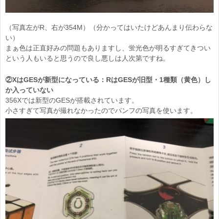
（写真左がR、右が354M）（分かってはいたけどあんまり伝わらな
い）
まぁ色は正直好みの問題もありますし、蛍光色が明るすぎてきつい
という人もいると思うので良し悪しは人次第ですね。
②XはGESが新型になっている：RはGESが旧型・1種類（黄色）し
か入っていない
356Xでは新型のGESが搭載されています。
小さすぎて写真が撮れなかったのでパンフの写真を使います。