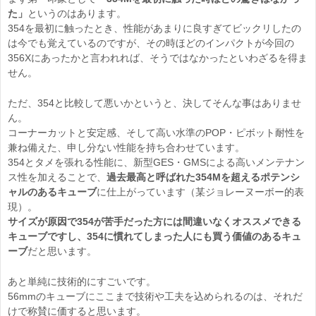
た」
というのはあります。
354を最初に触ったとき、性能があまりに良すぎてビックリしたの
は今でも覚えているのですが、その時ほどのインパクトが今回の
356Xにあったかと言われれば、そうではなかったといわざるを得ま
せん。
ただ、354と比較して悪いかというと、決してそんな事はありませ
ん。
コーナーカットと安定感、そして高い水準のPOP・ピボット耐性を
兼ね備えた、申し分ない性能を持ち合わせています。
354とタメを張れる性能に、新型GES・GMSによる高いメンテナン
ス性を加えることで、
過去最高と呼ばれた354Mを超えるポテンシ
ャルのあるキューブ
に仕上がっています（某ジョレーヌーボー的表
現）。
サイズが原因で354が苦手だった方には間違いなくオススメできる
キューブですし、354に慣れてしまった人にも買う価値のあるキュ
ーブ
だと思います。
あと単純に技術的にすごいです。
56mmのキューブにここまで技術や工夫を込められるのは、それだ
けで称賛に価すると思います。