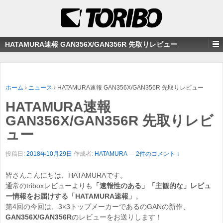
HATAMURA速報 GAN356X/GAN356R 先取りレビュー
ホーム
›
ニュース
›
HATAMURA速報 GAN356X/GAN356R 先取りレビュー
HATAMURA速報
GAN356X/GAN356R 先取りレビ
ュー
投稿日:
2018年10月29日
作成者:
HATAMURA
—
2件のコメント ↓
皆さんこんにちは、HATAMURAです。
通常のtriboxレビューよりも
「速報性のある」「主観的な」レビュ
ー情報をお届けする「HATAMURA速報」
。
第4回の今回は、3×3トップメーカーであるのGANの新作、
GAN356X/GAN356R
のレビューをお送りします！