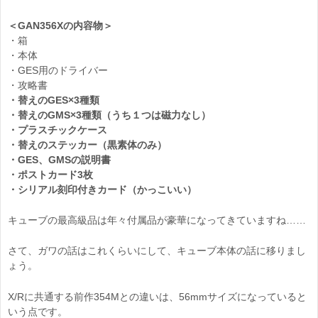
＜GAN356Xの内容物＞
・箱
・本体
・GES用のドライバー
・攻略書
・替えのGES×3種類
・替えのGMS×3種類（うち１つは磁力なし）
・プラスチックケース
・替えのステッカー（黒素体のみ）
・GES、GMSの説明書
・ポストカード3枚
・シリアル刻印付きカード（かっこいい）
キューブの最高級品は年々付属品が豪華になってきていますね……
さて、ガワの話はこれくらいにして、キューブ本体の話に移りまし
ょう。
X/Rに共通する前作354Mとの違いは、56mmサイズになっていると
いう点です。