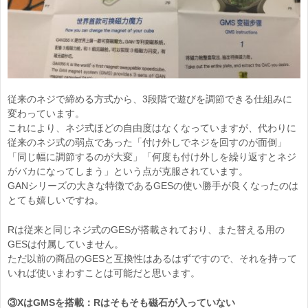
従来のネジで締める方式から、3段階で遊びを調節できる仕組みに
変わっています。
これにより、ネジ式ほどの自由度はなくなっていますが、代わりに
従来のネジ式の弱点であった「付け外しでネジを回すのが面倒」
「同じ幅に調節するのが大変」「何度も付け外しを繰り返すとネジ
がバカになってしまう」という点が克服されています。
GANシリーズの大きな特徴であるGESの使い勝手が良くなったのは
とても嬉しいですね。
Rは従来と同じネジ式のGESが搭載されており、また替える用の
GESは付属していません。
ただ以前の商品のGESと互換性はあるはずですので、それを持って
いれば使いまわすことは可能だと思います。
③XはGMSを搭載：Rはそもそも磁石が入っていない