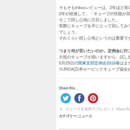
そもそもtriboxレビューは、2年
2年が経過して、「キューブの性能が
そこで回し心地に注目しました。
実際にキューブを手にとって回してみて、も
でしょう。
それくらい回し心地というのは重要です
つまり何が言いたいのか。定例会に行
大抵のキューブが揃いますから、試し放
5月29日の
関東支部定例会2016春
はま
※JRCA(日本ルービックキューブ協
Share this...
‹
キューブを無料でプレゼント tribox Activit
カテゴリー:
ニュース