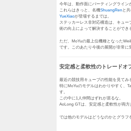
今年は、動作面にパーティングラインが全
これらはきっと、名機
ShuangRen
と共
YueXiao
が登場するまでは。
ステッカーレス非対応構造は、キュー
術の向上によって解決することができる、
ただ、MoYuの最上位機種となったWe
です。このあたり今後の展開が非常に
安定感と柔軟性のトレードオ
最近の競技用キューブの性能を見てみ
特にMoYuのモデルはわかりやすく、TangLon
す。
この中に1人仲間はずれが居るな。
AoLong GTは、安定感と柔軟性が
では他のモデルはどうなのかとグラフ