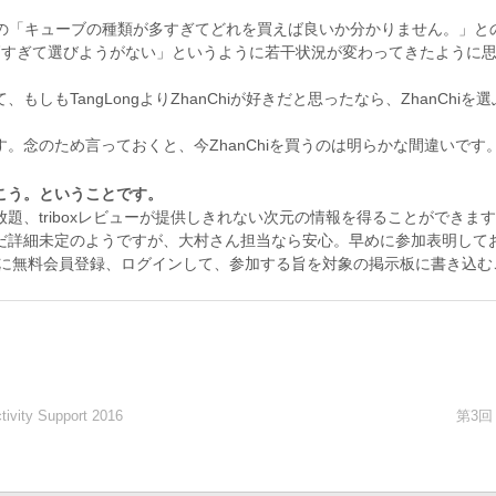
ほど前の「キューブの種類が多すぎてどれを買えば良いか分かりません。」
高すぎて選びようがない」というように若干状況が変わってきたように
しもTangLongよりZhanChiが好きだと思ったなら、ZhanCh
。念のため言っておくと、今ZhanChiを買うのは明らかな間違いです
こう。ということです。
題、triboxレビューが提供しきれない次元の情報を得ることができま
だ詳細未定のようですが、大村さん担当なら安心。早めに参加表明してお
会)に無料会員登録、ログインして、参加する旨を対象の掲示板に書き込
y Support 2016
第3