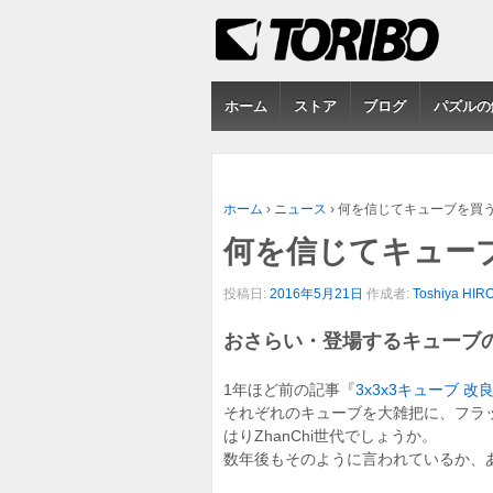
ホーム
ストア
ブログ
パズルの
ホーム
›
ニュース
›
何を信じてキューブを買
何を信じてキュー
投稿日:
2016年5月21日
作成者:
Toshiya HIR
おさらい・登場するキューブ
1年ほど前の記事『
3x3x3キューブ 改
それぞれのキューブを大雑把に、フラッ
はりZhanChi世代でしょうか。
数年後もそのように言われているか、