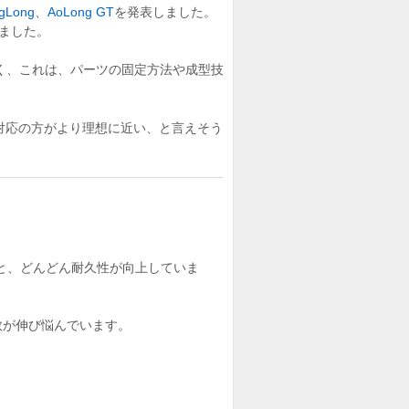
gLong
、
AoLong GT
を発表しました。
ました。
く、これは、パーツの固定方法や成型技
ス非対応の方がより理想に近い、と言えそう
S (7.8)と、どんどん耐久性が向上していま
売数が伸び悩んでいます。
。