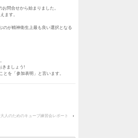
とのお問合せから始まりました。
思えます。
iを選ぶのが精神衛生上最も良い選択となる
。
す。
きましょう!
むことを「参加表明」と言います。
回 大人のためのキューブ練習会レポート
›