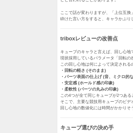
ここで話が変わりますが、「上位互換
砕けた言い方をすると、キャラかぶり
triboxレビューの改善点
キューブのキャラと言えば、回し心地で
現状採用しているパラメータ「回転の
この回し心地は何によって決定される
・回転の軽さ (そのまま)
・パーツ表面の仕上げ (音、ミクロ的な
・安定感 (ホールド感の印象)
・柔軟性 (パーツの丸みの印象)
この4つが全て同じキューブが2つあ
そこで、主要な競技用キューブのビデ
回し心地の数値化には時間がかかりそ
キューブ選びの決め手