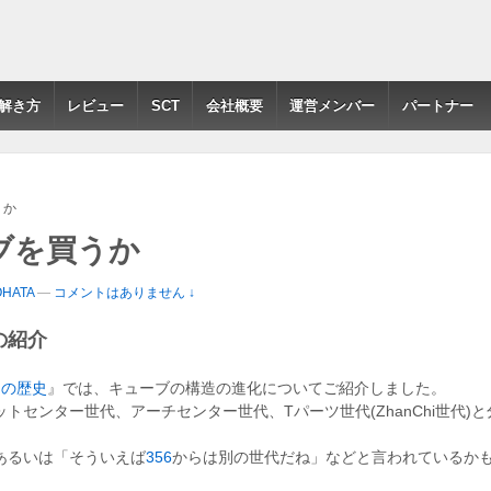
解き方
レビュー
SCT
会社概要
運営メンバー
パートナー
うか
ブを買うか
OHATA
—
コメントはありません ↓
の紹介
良の歴史
』では、キューブの構造の進化についてご紹介しました。
トセンター世代、アーチセンター世代、Tパーツ世代(ZhanChi世代)
あるいは「そういえば
356
からは別の世代だね」などと言われているか