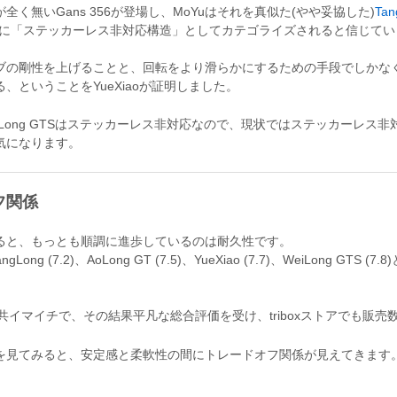
く無いGans 356が登場し、MoYuはそれを真似た(やや妥協した)
Tan
に「ステッカーレス非対応構造」としてカテゴライズされると信じてい
ブの剛性を上げることと、回転をより滑らかにするための手段でしかな
ということをYueXiaoが証明しました。
iLong GTSはステッカーレス非対応なので、現状ではステッカーレ
気になります。
フ関係
ると、もっとも順調に進歩しているのは耐久性です。
g (7.2)、AoLong GT (7.5)、YueXiao (7.7)、WeiLong GT
両方共イマイチで、その結果平凡な総合評価を受け、triboxストアでも販
を見てみると、安定感と柔軟性の間にトレードオフ関係が見えてきます