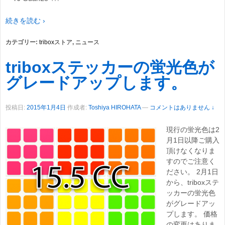
続きを読む ›
カテゴリー:
triboxストア
,
ニュース
triboxステッカーの蛍光色が
グレードアップします。
投稿日:
2015年1月4日
作成者:
Toshiya HIROHATA
—
コメントはありません ↓
現行の蛍光色は2
月1日以降ご購入
頂けなくなりま
すのでご注意く
ださい。 2月1日
から、triboxステ
ッカーの蛍光色
がグレードアッ
プします。 価格
の変更はありま