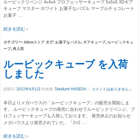
ルービックリベンジ 4x4x4 プロフェッサーキューブ 5x5x5 3Dギア
キューブ マスター ホワイト お菓子なパズル マーブルチョコレート
…
お菓子
続きを読む ›
カテゴリー:
triboxストア
タグ:
お菓子なパズル
,
ギアキューブ
,
ルービックキュ
ーブ
,
再入荷
ルービックキューブ を入荷
しました
投稿日:
2012年4月1日
作成者:
Takafumi HASEDA
—
コメントはありません ↓
本日よりメガハウスの「ルービックキューブ」の販売を開始しま
す。 ルービックキューブの発売に合わせてルービックリベンジ、プ
ロフェッサーキューブも入荷しております。 発売休止のお知らせ
…
メガハウスより発売されていた、「2×2
続きを読む ›