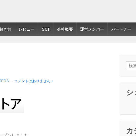
解き方
レビュー
SCT
会社概要
運営メンバー
パートナー
ア
検索:
ASEDA
—
コメントはありません ↓
シ
カ
転オープンしました。