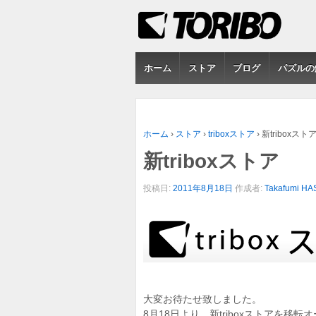
ホーム
ストア
ブログ
パズルの
ホーム
›
ストア
›
triboxストア
›
新triboxスト
新triboxストア
投稿日:
2011年8月18日
作成者:
Takafumi H
大変お待たせ致しました。
8月18日より、新triboxストアを移