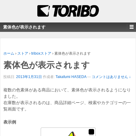
素体色が表示されます
ホーム
›
ストア
›
triboxストア
›
素体色が表示されます
素体色が表示されます
投稿日:
2013年1月31日
作成者:
Takafumi HASEDA
—
コメントはありません ↓
複数の色素体がある商品において、素体色が表示されるようになり
ました。
在庫数が表示されるのは、商品詳細ページ、検索やカテゴリーの一
覧画面です。
表示例