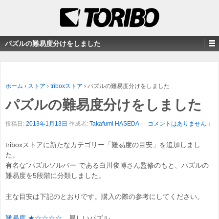
パズルの難易度分けをしました
ホーム
›
ストア
›
triboxストア
›
パズルの難易度分けをしました
パズルの難易度分けをしました
投稿日:
2013年1月13日
作成者:
Takafumi HASEDA
—
コメントはありません ↓
triboxストアに新たなカテゴリー「難易度の目安」を追加しまし
た。
有名な”パズルソルバー”である白川俊博さん監修のもと、パズルの
難易度を5段階に分類しました。
主な目安は下記のとおりです。購入の際の参考にしてください。
難易度 ★☆☆☆☆
易しいパズル