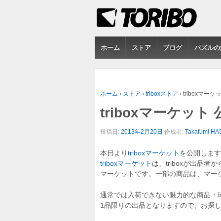
ホーム
ストア
ブログ
パズルの
ホーム
›
ストア
›
triboxストア
›
triboxマーケ
triboxマーケット
投稿日:
2013年2月20日
作成者:
Takafumi H
本日より
triboxマーケット
を公開します
triboxマーケット
は、triboxが出
マーケットです。一部の商品は、マーケ
通常では入荷できない魅力的な商品・
1品限りの出品となりますので、お探