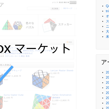
Q
t
ア
2
2
2
2
2
2
2
2