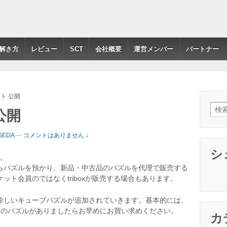
解き方
レビュー
SCT
会社概要
運営メンバー
パートナー
ット 公開
検索:
 公開
ASEDA
—
コメントはありません ↓
シ
。
品者からパズルを預かり、新品・中古品のパズルを代理で販売する
ット会員のではなくtriboxが販売する場合もあります。
珍しいキューブパズルが追加されていきます。基本的には、
しのパズルがありましたらお早めにお買い求めください。
カ