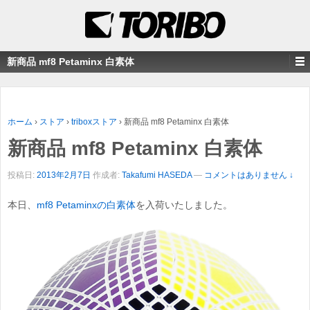
新商品 mf8 Petaminx 白素体
ホーム
›
ストア
›
triboxストア
›
新商品 mf8 Petaminx 白素体
新商品 mf8 Petaminx 白素体
投稿日:
2013年2月7日
作成者:
Takafumi HASEDA
—
コメントはありません ↓
本日、
mf8 Petaminxの白素体
を入荷いたしました。