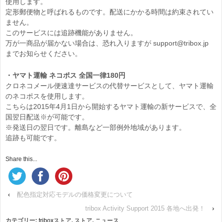
使用します。
定形郵便物と呼ばれるものです。配送にかかる時間は約束されてい
ません。
このサービスには追跡機能がありません。
万が一商品が届かない場合は、恐れ入りますが support@tribox.jp
までお知らせください。
・ヤマト運輸 ネコポス 全国一律180円
クロネコメール便速達サービスの代替サービスとして、ヤマト運輸
のネコポスを使用します。
こちらは2015年4月1日から開始するヤマト運輸の新サービスで、全
国翌日配送※が可能です。
※発送日の翌日です。離島など一部例外地域があります。
追跡も可能です。
Share this...
‹
配色指定対応モデルの価格変更について
tribox Activity Support 2015 各地へ出発！
›
カテゴリー:
triboxストア
,
ストア
,
ニュース