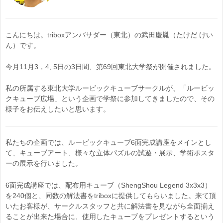
こんにちは。triboxアンバサダー（東北）の武田慶胤（たけだ けい
ん）です。
今月11月3，4, 5日の3日間、第69回東北大学祭が開催されました。
私の所属する東北大学ルービックキューブサークルが、「ルービッ
クキューブ広場」という企画で学祭に参加してきましたので、その
様子をお伝えしたいと思います。
私たちの企画では、ルービックキューブ6面完成講座をメインとし
て、キューブアート、様々な立体パズルの試遊・展示、学術ポスタ
ーの展示を行いました。
6面完成講座では、配布用キューブ（ShengShou Legend 3x3x3）
を240個と、同数の解法書をtriboxに提供してもらいました。来て頂
いたお客様が、サークルスタッフと共に解法書を見ながら全面揃え
ることが出来た場合に、使用したキューブをプレゼントするという