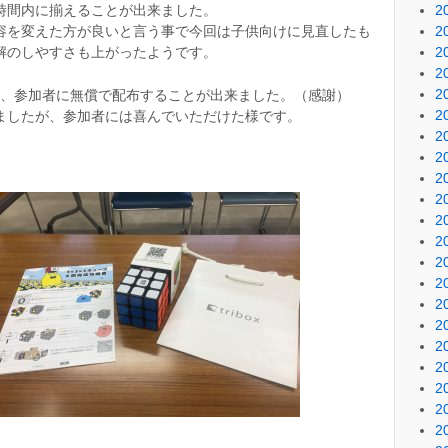
2
時間内に揃えることが出来ました。
2
容を変えた方が良いと言う事で今回は子供向けに見直したも
2
解のしやすさも上がったようです。
2
2
受けて、参加者に無償で配布することが出来ました。（感謝）
2
ましたが、参加者には喜んでいただけた様です。
2
2
2
2
2
2
2
2
2
2
2
2
2
2
2