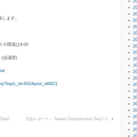
2
2
2
催します。
2
2
2
2
00 ※開場は9:00
2
2
(会議室)
2
2
ma/
2
2
.php?topic_id=541#post_id4821
2
2
2
2
2
2
 Day0
大会レポート – Taiwan Championship Day1~2
›
2
2
2