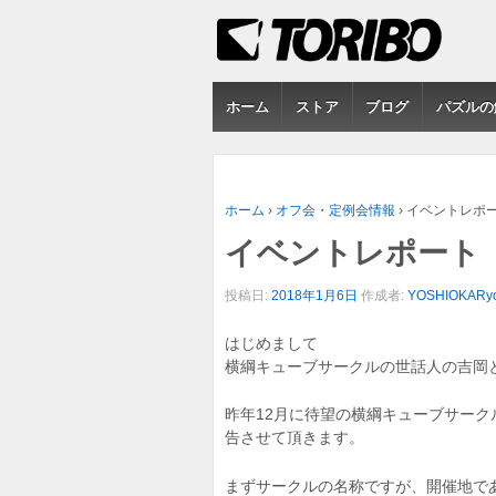
ホーム
ストア
ブログ
パズルの
ホーム
›
オフ会・定例会情報
›
イベントレポー
イベントレポート
投稿日:
2018年1月6日
作成者:
YOSHIOKARyo
はじめまして
横綱キューブサークルの世話人の吉岡
昨年12月に待望の横綱キューブサー
告させて頂きます。
まずサークルの名称ですが、開催地で