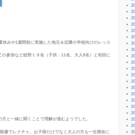
2
2
2
2
2
2
夏休みや1週間前に実施した地元＆近隣小学校向けのレッス
2
2
の参加など総勢１９名（子供：11名、大人8名）と初回に
2
2
2
2
2
2
2
2
2
2
の方と一緒に聞くことで理解が進むようでした。
2
2
2
最新手順書でレクチャ。お子様だけでなく大人の方も一生懸命に