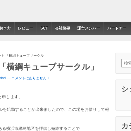
解き方
レビュー
SCT
会社概要
運営メンバー
パートナー
ト 「横綱キューブサークル」
検索:
 「横綱キューブサークル」
hei
—
コメントはありません ↓
シ
と申します。
クルを始動することが出来ましたので、この場をお借りして報
カ
ある横浜市綱島地区を拝借し短縮することで