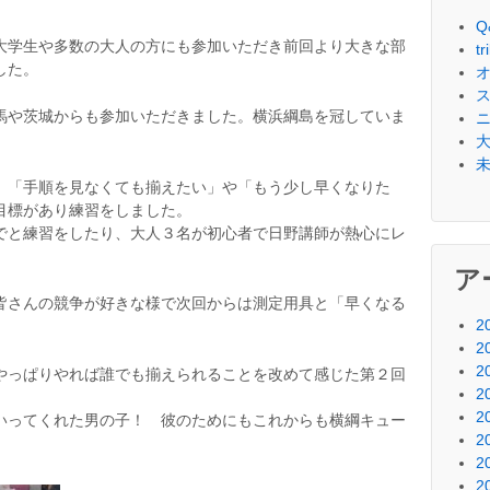
Q
大学生や多数の大人の方にも参加いただき前回より大きな部
t
した。
馬や茨城からも参加いただきました。横浜綱島を冠していま
、「手順を見なくても揃えたい」や「もう少し早くなりた
目標があり練習をしました。
でと練習をしたり、大人３名が初心者で日野講師が熱心にレ
ア
皆さんの競争が好きな様で次回からは測定用具と「早くなる
2
2
2
やっぱりやれば誰でも揃えられることを改めて感じた第２回
2
2
いってくれた男の子！ 彼のためにもこれからも横綱キュー
2
2
2