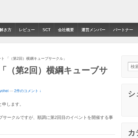
解き方
レビュー
SCT
会社概要
運営メンバー
パートナー
ト 「（第2回）横綱キューブサークル」
検索:
「（第2回）横綱キューブサ
ohei
—
2件のコメント ↓
シ
と申します。
ブサークルですが、順調に第2回目のイベントを開催する事
カ