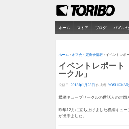
ホーム
ストア
ブログ
パズルの
ホーム
›
オフ会・定例会情報
›
イベントレポー
イベントレポート 
ークル」
投稿日:
2018年1月28日
作成者:
YOSHIOKARy
横綱キューブサークルの世話人の吉岡
昨年12月に立ち上げました横綱キュー
が出来ました。