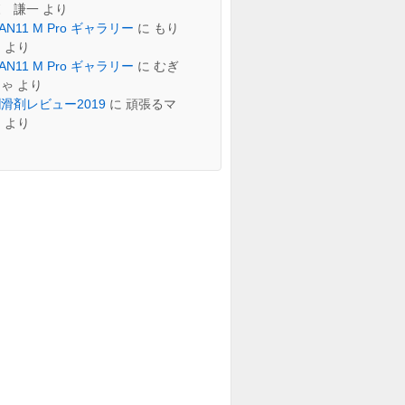
森 謙一
より
AN11 M Pro ギャラリー
に
もり
え
より
AN11 M Pro ギャラリー
に
むぎ
ちゃ
より
滑剤レビュー2019
に
頑張るマ
ン
より