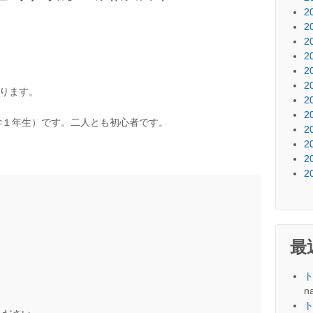
2
2
2
2
2
2
おります。
2
2
学１年生）です。二人とも初心者です。
2
2
2
2
最
na