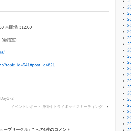
2
2
2
2
2
:00 ※開場は12:00
2
2
(会議室)
2
2
ma/
2
2
.php?topic_id=541#post_id4821
2
2
2
2
2
 Day1~2
2
2
イベントレポート 第1回 トライボックスミーティング
›
2
2
2
キューブサークル」
” への1件のコメント
2